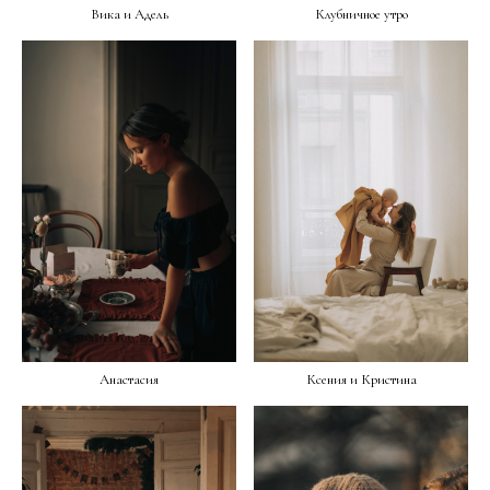
Вика и Адель
Клубничное утро
Анастасия
Ксения и Кристина